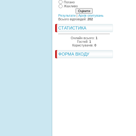
Погано
Жахливо
Результати
|
Архів опитувань
Всього відповідей:
202
СТАТИСТИКА
Онлайн всього:
1
Гостей:
1
Користувачів:
0
ФОРМА ВХОДУ