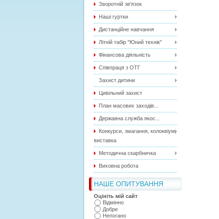
Зворотній зв'язок
Наші гуртки
Дистанційне навчання
Літній табір "Юний технік"
Фінансова діяльність
Співпраця з ОТГ
Захист дитини
Цивільний захист
План масових заходів...
Державна служба якос...
Конкурси, змагання, колоквіум,
виставка
Методична скарбничка
Виховна робота
НАШЕ ОПИТУВАННЯ
Оцініть мій сайт
Відмінно
Добре
Непогано