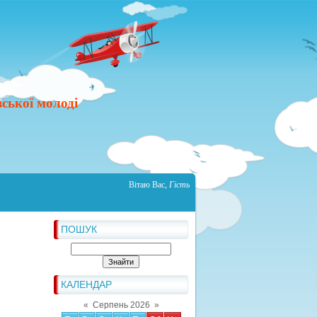
ської молоді
Вітаю Вас
,
Гість
ПОШУК
КАЛЕНДАР
«
Серпень 2026
»